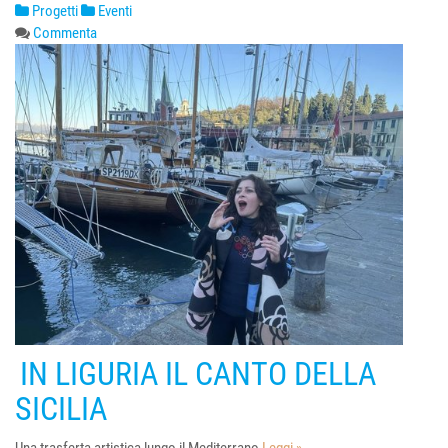
Progetti
Eventi
Commenta
IN LIGURIA IL CANTO DELLA
SICILIA
Una trasferta artistica lungo il Mediterrano
Leggi »