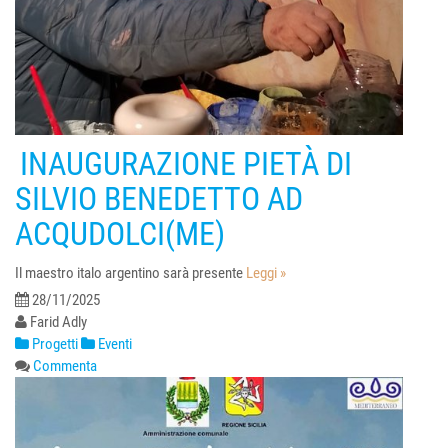
INAUGURAZIONE PIETÀ DI
SILVIO BENEDETTO AD
ACQUDOLCI(ME)
Il maestro italo argentino sarà presente
Leggi »
28/11/2025
Farid Adly
Progetti
Eventi
Commenta