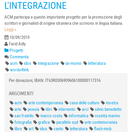
L'INTEGRAZIONE
ACM partecipa a questo importante progetto per la promozione degli
scrittori e giornalisti di origine straniera che scrivono in lingua italiana.
Leggi »
10/09/2019
Farid Adly
Progetti
Commenta
acm
idos
integrazione
lai-momo
letteratura
words4link
Per donazioni, IBAN: IT63R0306909606100000117316
ARGOMENTI
acm
arte contemporanea
casa delle culture
mostra
arte
poesia
libri
intervento
arci
silvio benedetto
san fratello
marco costa
informatica
rosetta marino
fotografia
grafica
parallelo sud
arte contemoranea
libro
art
idos
canto
letteratura
flash-mob