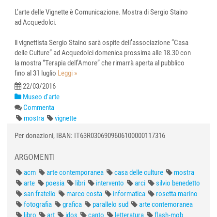
L’arte delle Vignette è Comunicazione. Mostra di Sergio Staino
ad Acquedolci.
ll vignettista Sergio Staino sarà ospite dell’associazione “Casa
delle Culture” ad Acquedolci domenica prossima alle 18.30 con
la mostra “Terapia dell’Amore” che rimarrà aperta al pubblico
fino al 31 luglio
Leggi »
22/03/2016
Museo d'arte
Commenta
mostra
vignette
Per donazioni, IBAN: IT63R0306909606100000117316
ARGOMENTI
acm
arte contemporanea
casa delle culture
mostra
arte
poesia
libri
intervento
arci
silvio benedetto
san fratello
marco costa
informatica
rosetta marino
fotografia
grafica
parallelo sud
arte contemoranea
libro
art
idos
canto
letteratura
flash-mob